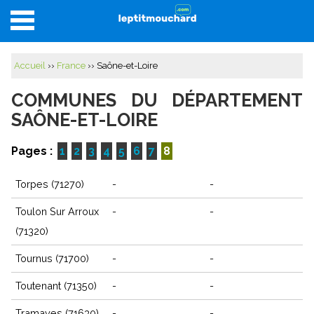
Accueil
Accueil
››
France
›› Saône-et-Loire
Annuaire
COMMUNES DU DÉPARTEMENT
Sorties
SAÔNE-ET-LOIRE
Locations
Pages :
1
2
3
4
5
6
7
8
Se connecter
Torpes (71270)
-
-
S'inscrire
Toulon Sur Arroux
-
-
(71320)
Tournus (71700)
-
-
Toutenant (71350)
-
-
Tramayes (71630)
-
-