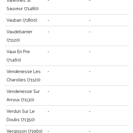
Varennes St
-
-
Sauveur (71480)
Vauban (71800)
-
-
Vaudebarrier
-
-
(71120)
Vaux En Pre
-
-
(71460)
Vendenesse Les
-
-
Charolles (71120)
Vendenesse Sur
-
-
Arroux (71130)
Verdun Sur Le
-
-
Doubs (71350)
Vergisson (71960)
-
-