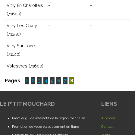
Vitry En Charollais
-
-
(71600)
Vitry Les Cluny
-
-
(71250)
Vitry Sur Loire
-
-
(71140)
Volesvres (71600)
-
-
Pages :
1
2
3
4
5
6
7
8
LE P'TIT MOUCHARD
LIENS
Premier guide interactif de la région roannaise
A propos
Promotion de votre établissement en ligne
Contact
Recueil de milliers d'avis de clients
Tarifs