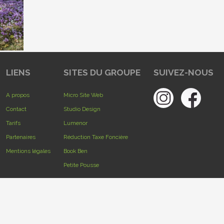
LIENS
SITES DU GROUPE
SUIVEZ-NOUS
A propos
Micro Site Web
Contact
Studio Design
Tarifs
Lumenor
Partenaires
Réduction Taxe Foncière
Mentions légales
Book Ben
Petite Pousse