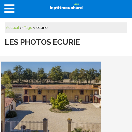
Accueil
Accueil
››
Tags
›› ecurie
Annuaire
LES PHOTOS ECURIE
Sorties
Locations
Se connecter
S'inscrire